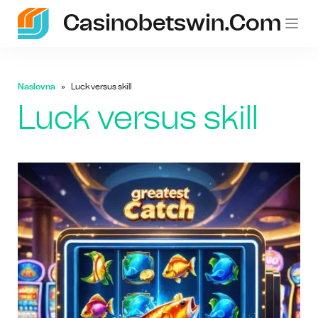
Casinobetswin.com
Naslovna
Luck versus skill
Luck versus skill