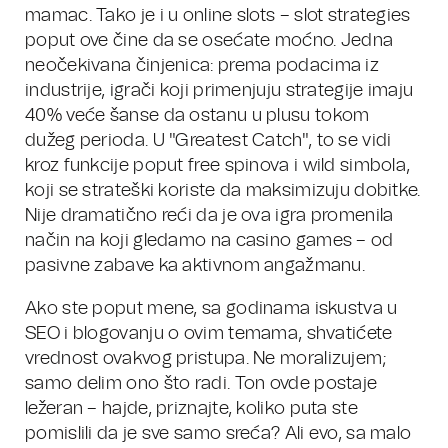
mamac. Tako je i u online slots – slot strategies
poput ove čine da se osećate moćno. Jedna
neočekivana činjenica: prema podacima iz
industrije, igrači koji primenjuju strategije imaju
40% veće šanse da ostanu u plusu tokom
dužeg perioda. U "Greatest Catch", to se vidi
kroz funkcije poput free spinova i wild simbola,
koji se strateški koriste da maksimizuju dobitke.
Nije dramatično reći da je ova igra promenila
način na koji gledamo na casino games – od
pasivne zabave ka aktivnom angažmanu.
Ako ste poput mene, sa godinama iskustva u
SEO i blogovanju o ovim temama, shvatićete
vrednost ovakvog pristupa. Ne moralizujem;
samo delim ono što radi. Ton ovde postaje
ležeran – hajde, priznajte, koliko puta ste
pomislili da je sve samo sreća? Ali evo, sa malo