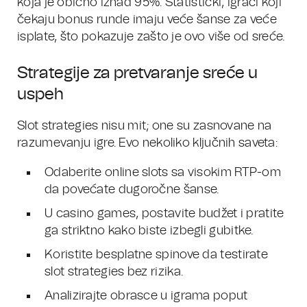
koja je obično iznad 95%. Statistički, igrači koji
čekaju bonus runde imaju veće šanse za veće
isplate, što pokazuje zašto je ovo više od sreće.
Strategije za pretvaranje sreće u
uspeh
Slot strategies nisu mit; one su zasnovane na
razumevanju igre. Evo nekoliko ključnih saveta:
Odaberite online slots sa visokim RTP-om
da povećate dugoročne šanse.
U casino games, postavite budžet i pratite
ga striktno kako biste izbegli gubitke.
Koristite besplatne spinove da testirate
slot strategies bez rizika.
Analizirajte obrasce u igrama poput