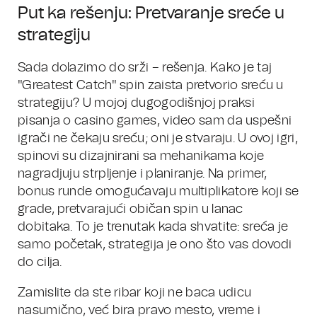
Put ka rešenju: Pretvaranje sreće u
strategiju
Sada dolazimo do srži – rešenja. Kako je taj
"Greatest Catch" spin zaista pretvorio sreću u
strategiju? U mojoj dugogodišnjoj praksi
pisanja o casino games, video sam da uspešni
igrači ne čekaju sreću; oni je stvaraju. U ovoj igri,
spinovi su dizajnirani sa mehanikama koje
nagradjuju strpljenje i planiranje. Na primer,
bonus runde omogućavaju multiplikatore koji se
grade, pretvarajući običan spin u lanac
dobitaka. To je trenutak kada shvatite: sreća je
samo početak, strategija je ono što vas dovodi
do cilja.
Zamislite da ste ribar koji ne baca udicu
nasumično, već bira pravo mesto, vreme i