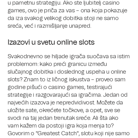
u pametnu strategiju. Ako ste ljubitelj casino
games, ovo je priča za vas – ona koja pokazuje
da iza svakog velikog dobitka stoji ne samo
sreća, već i razmišljanje unapred.
Izazovi u svetu online slots
Svakodnevno se hiljade igrača suočava sa istim
problemom: kako preći granicu između
slučajnog dobitka i doslednog uspeha u online
slots? Znam to iz ličnog iskustva – proveo sam
godine pišući o casino games, testirajući
strategije i razgovarajući sa igračima. Jedan od
najvećih izazova je nepredvidivost. Možete da
uložite sate, okrećete točkove, a opet, sve se
svodi na taj jedan trenutak sreće. Ali šta ako
vam kažem da postoji igra koja menja to?
Govorim o "Greatest Catch", slotu koji nije samo