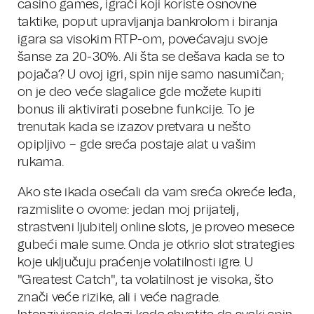
casino games, igrači koji koriste osnovne
taktike, poput upravljanja bankrolom i biranja
igara sa visokim RTP-om, povećavaju svoje
šanse za 20-30%. Ali šta se dešava kada se to
pojača? U ovoj igri, spin nije samo nasumičan;
on je deo veće slagalice gde možete kupiti
bonus ili aktivirati posebne funkcije. To je
trenutak kada se izazov pretvara u nešto
opipljivo – gde sreća postaje alat u vašim
rukama.
Ako ste ikada osećali da vam sreća okreće leđa,
razmislite o ovome: jedan moj prijatelj,
strastveni ljubitelj online slots, je proveo mesece
gubeći male sume. Onda je otkrio slot strategies
koje uključuju praćenje volatilnosti igre. U
"Greatest Catch", ta volatilnost je visoka, što
znači veće rizike, ali i veće nagrade.